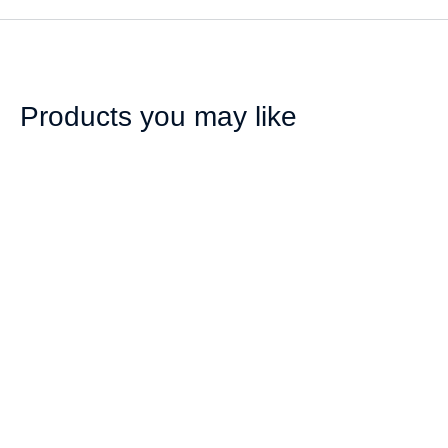
Products you may like
Agua Potable Nivel 1
Agua Potable Nivel 2
₡
37,000.00
₡
68,000.00
Añadir al carrito
Añadir al carrito